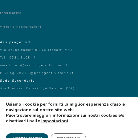
Informative
Vittoria Assicurazioni
Assiproget srl
Via Bruno Passerini, 16 Tradate (VA)
Tel.: 0331 810844
email: info@assiprogetsoluzioni.it
PEC: ag_762.01@pec.agentivittoria.it
Sede Secondaria
Via Tommaso Grossi, 1/A Saronno (VA)
Usiamo i cookie per fornirti la miglior esperienza d'uso e
navigazione sul nostro sito web.
Puoi trovare maggiori informazioni sui nostri cookies e/o
Copyright 2026 - Assiproget SRL P.IVA: 02487090124 | Iscrizione RUI:
A000135651 - data di iscrizione: 23/06/2007
disattivarli nelle
impostazioni
.
Intermediari consulenti:
Maurizio Amato Iscrizione RUI: A000135640
Simona Bassani Iscrizione RUI: A000135641.